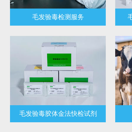
毛发验毒检测服务
毛发验毒胶体金法快检试剂