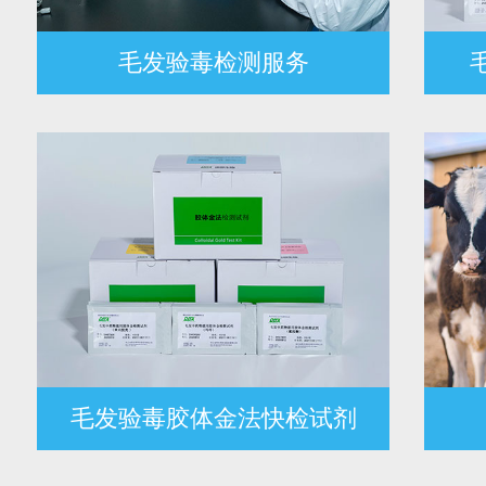
毛发验毒检测服务
毛发验毒胶体金法快检试剂